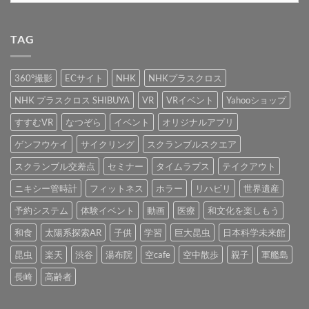
が
さ
屋
ジ
ク
せ
カ
使
れ
さ
の
に
ん
用
ま
ん
立
LED
イ
さ
し
に
体
ベ
TAG
れ
た！
な
シ
ン
ブ
ま
へ
り
ア
チ
し
の
き
タ
を
た。
ろ
ー
設
360°撮影
ECサイト
NHK
NHKプラスクロス
へ
う！」
の
置
の
が
イ
し
開
ベ
ま
NHK プラスクロス SHIBUYA
VR
VRイベント
Yahooショップ
催
ン
し
い
ト
た。
すすむVR
なつぞら
イベント
オリジナルアプリ
た
演
へ
し
出
の
ま
を
ゲンフウケイ
サイクリング
スクランブルスクエア
し
担
た
当
スクランブル交差点
セミナー
タイムラプス
テイクアウト
へ
し
の
ま
し
ニキシー管時計
フィットネス
ホラー
リハビリ
世界遺産
た。
へ
予約システム
体験イベント
動画
医療
和文化を楽しもう
の
和食
太陽系探索AR
子供
学習
巨大昆虫
日本科学未来館
昆虫
楽天
渋谷
湯布院
空cafe
空中散歩
親子
軍艦島
長崎
高齢者