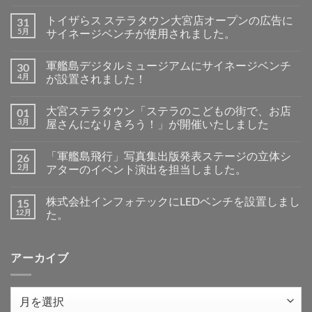
ン
メ
テ
ン
トイザらス ステラタウン大宮店オープンの広告に
31
ン
ト
ツ
5月
は
サイネージベンチが使用されました。
東
ま
ト
コ
京
だ
イ
メ
2026
あ
軍艦島デジタルミュージアムにサイネージベンチ
30
ザ
ン
で
り
ら
ト
LED
4月
ま
が設置されました！
ス
は
ベ
せ
ス
軍
ま
コ
ン
ん
テ
艦
だ
メ
チ
大宮ステラタウン「ステラのこどもの街で、お店
01
ラ
島
あ
ン
を
タ
デ
り
ト
展
3月
屋さんになりきろう！」が開催いたしました
ウ
ジ
ま
は
示
ン
タ
大
せ
ま
コ
し
大
ル
宮
ん
だ
メ
ま
「軍艦島飛行」写真集出版発表ステージの立体シ
26
宮
ミ
ス
あ
ン
し
店
ュ
テ
り
ト
た
2月
アターのイベント演出を担当しました。
オ
ー
ラ
ま
は
へ
ー
ジ
タ
「軍
せ
ま
コ
の
プ
ア
ウ
艦
ん
だ
メ
株式会社インフォテックにLEDベンチを設置しまし
15
ン
ム
ン
島
あ
ン
の
に
「ス
飛
り
ト
12月
た。
広
サ
テ
行」
ま
は
告
イ
ラ
写
株
せ
ま
コ
に
ネ
の
真
式
ん
だ
メ
サ
ー
こ
集
会
あ
ン
アーカイブ
イ
ジ
ど
出
社
り
ト
ネ
ベ
も
版
イ
ま
は
ー
ン
の
発
ン
せ
ま
ジ
チ
街
表
フ
ん
だ
ベ
が
で、
ス
ォ
あ
ア
ン
設
お
テ
テ
り
ー
チ
置
店
ー
ッ
ま