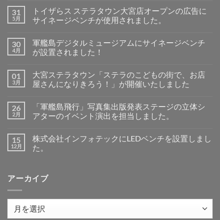
テ
ン
トイザらス ステラタウン大宮店オープンの広告に
31
ン
ト
ツ
5月
は
サイネージベンチが使用されました。
東
ま
ト
コ
京
だ
イ
メ
2026
あ
軍艦島デジタルミュージアムにサイネージベンチ
30
ザ
ン
で
り
ら
ト
LED
4月
ま
が設置されました！
ス
は
ベ
せ
ス
軍
ま
コ
ン
ん
テ
艦
だ
メ
チ
大宮ステラタウン「ステラのこどもの街で、お店
01
ラ
島
あ
ン
を
タ
デ
り
ト
展
3月
屋さんになりきろう！」が開催いたしました
ウ
ジ
ま
は
示
ン
タ
大
せ
ま
コ
し
大
ル
宮
ん
だ
メ
ま
「軍艦島飛行」写真集出版発表ステージの立体シ
26
宮
ミ
ス
あ
ン
し
店
ュ
テ
り
ト
た
2月
アターのイベント演出を担当しました。
オ
ー
ラ
ま
は
へ
ー
ジ
タ
「軍
せ
ま
コ
の
プ
ア
ウ
艦
ん
だ
メ
株式会社インフォテックにLEDベンチを設置しまし
15
ン
ム
ン
島
あ
ン
の
に
「ス
飛
り
ト
12月
た。
広
サ
テ
行」
ま
は
告
イ
ラ
写
株
せ
ま
コ
に
ネ
の
真
式
ん
だ
メ
サ
ー
こ
集
会
あ
ン
アーカイブ
イ
ジ
ど
出
社
り
ト
ネ
ベ
も
版
イ
ま
は
ー
ン
の
発
ン
せ
ま
ジ
チ
街
表
フ
ん
だ
ベ
が
で、
ス
ォ
あ
ア
ン
設
お
テ
テ
り
ー
チ
置
店
ー
ッ
ま