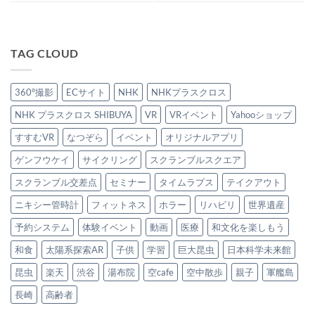
TAG CLOUD
360°撮影
ECサイト
NHK
NHKプラスクロス
NHK プラスクロス SHIBUYA
VR
VRイベント
Yahooショップ
すすむVR
なつぞら
イベント
オリジナルアプリ
ゲンフウケイ
サイクリング
スクランブルスクエア
スクランブル交差点
セミナー
タイムラプス
テイクアウト
ニキシー管時計
フィットネス
ホラー
リハビリ
世界遺産
予約システム
体験イベント
動画
医療
和文化を楽しもう
和食
太陽系探索AR
子供
学習
巨大昆虫
日本科学未来館
昆虫
楽天
渋谷
湯布院
空cafe
空中散歩
親子
軍艦島
長崎
高齢者