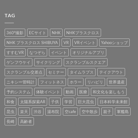
が
さ
屋
ジ
ク
せ
カ
使
れ
さ
の
に
ん
用
ま
ん
立
LED
イ
さ
し
に
体
ベ
TAG
れ
た！
な
シ
ン
ブ
ま
へ
り
ア
チ
し
の
き
タ
を
た。
ろ
ー
設
360°撮影
ECサイト
NHK
NHKプラスクロス
へ
う！」
の
置
の
が
イ
し
開
ベ
ま
NHK プラスクロス SHIBUYA
VR
VRイベント
Yahooショップ
催
ン
し
い
ト
た。
すすむVR
なつぞら
イベント
オリジナルアプリ
た
演
へ
し
出
の
ま
を
ゲンフウケイ
サイクリング
スクランブルスクエア
し
担
た
当
スクランブル交差点
セミナー
タイムラプス
テイクアウト
へ
し
の
ま
し
ニキシー管時計
フィットネス
ホラー
リハビリ
世界遺産
た。
へ
予約システム
体験イベント
動画
医療
和文化を楽しもう
の
和食
太陽系探索AR
子供
学習
巨大昆虫
日本科学未来館
昆虫
楽天
渋谷
湯布院
空cafe
空中散歩
親子
軍艦島
長崎
高齢者