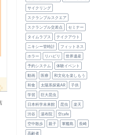
サイクリング
スクランブルスクエア
スクランブル交差点
セミナー
タイムラプス
テイクアウト
ニキシー管時計
フィットネス
ホラー
リハビリ
世界遺産
予約システム
体験イベント
動画
医療
和文化を楽しもう
和食
太陽系探索AR
子供
学習
巨大昆虫
店
日本科学未来館
昆虫
楽天
渋谷
湯布院
空cafe
空中散歩
親子
軍艦島
長崎
高齢者