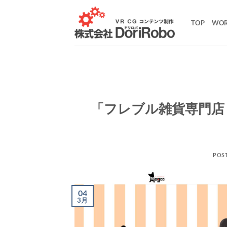
Skip
to
TOP
WO
content
「フレブル雑貨専門店 
POS
04
3月