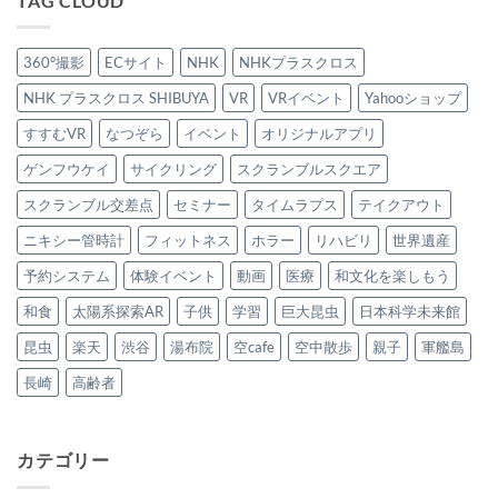
TAG CLOUD
360°撮影
ECサイト
NHK
NHKプラスクロス
NHK プラスクロス SHIBUYA
VR
VRイベント
Yahooショップ
すすむVR
なつぞら
イベント
オリジナルアプリ
ゲンフウケイ
サイクリング
スクランブルスクエア
スクランブル交差点
セミナー
タイムラプス
テイクアウト
ニキシー管時計
フィットネス
ホラー
リハビリ
世界遺産
予約システム
体験イベント
動画
医療
和文化を楽しもう
和食
太陽系探索AR
子供
学習
巨大昆虫
日本科学未来館
昆虫
楽天
渋谷
湯布院
空cafe
空中散歩
親子
軍艦島
長崎
高齢者
カテゴリー