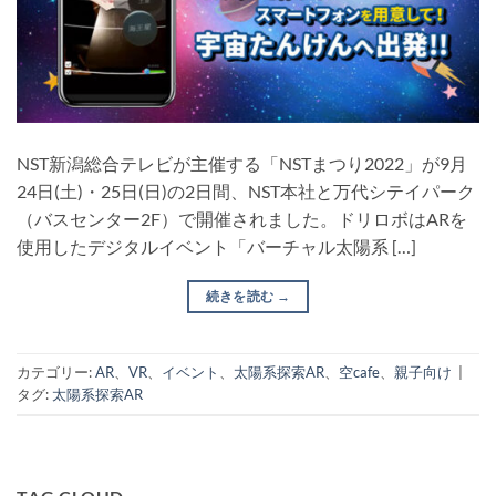
NST新潟総合テレビが主催する「NSTまつり2022」が9月
24日(土)・25日(日)の2日間、NST本社と万代シテイパーク
（バスセンター2F）で開催されました。ドリロボはARを
使用したデジタルイベント「バーチャル太陽系 […]
続きを読む
→
カテゴリー:
AR
、
VR
、
イベント
、
太陽系探索AR
、
空cafe
、
親子向け
|
タグ:
太陽系探索AR