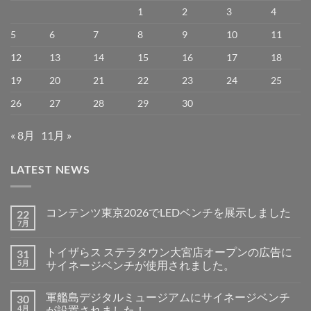
1
2
3
4
5
6
7
8
9
10
11
12
13
14
15
16
17
18
19
20
21
22
23
24
25
26
27
28
29
30
« 8月
11月 »
LATEST NEWS
コンテンツ東京2026でLEDベンチを展示しました
22
7月
コ
コ
ン
メ
テ
ン
トイザらス ステラタウン大宮店オープンの広告に
31
ン
ト
ツ
5月
は
サイネージベンチが使用されました。
東
ま
ト
コ
京
だ
イ
メ
2026
あ
軍艦島デジタルミュージアムにサイネージベンチ
30
ザ
ン
で
り
ら
ト
LED
4月
ま
が設置されました！