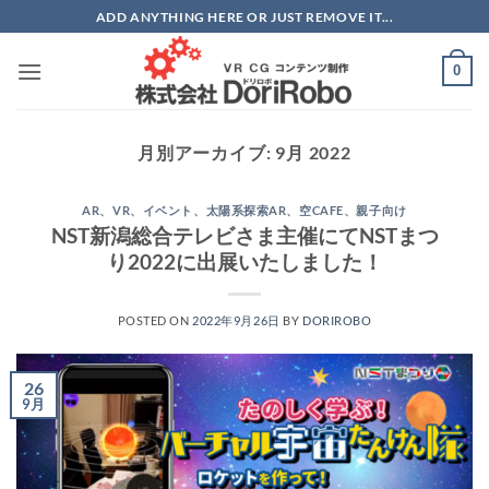
Skip
ADD ANYTHING HERE OR JUST REMOVE IT...
to
content
0
月別アーカイブ:
9月 2022
AR
、
VR
、
イベント
、
太陽系探索AR
、
空CAFE
、
親子向け
NST新潟総合テレビさま主催にてNSTまつ
り2022に出展いたしました！
POSTED ON
2022年9月26日
BY
DORIROBO
26
9月