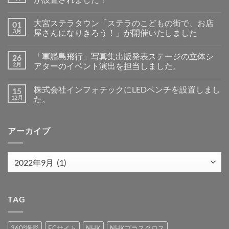
ス
は
ベ
せ
ス
軍
ま
コ
ン
ん
テ
艦
だ
メ
チ
大宮ステラタウン「ステラのこどもの街で、お店
01
ラ
島
あ
ン
を
タ
デ
り
ト
展
3月
屋さんになりきろう！」が開催いたしました
ウ
ジ
ま
は
示
ン
タ
大
せ
ま
コ
し
大
ル
宮
ん
だ
メ
ま
「軍艦島飛行」写真集出版発表ステージの立体シ
26
宮
ミ
ス
あ
ン
し
店
ュ
テ
り
ト
た
2月
アターのイベント演出を担当しました。
オ
ー
ラ
ま
は
へ
ー
ジ
タ
「軍
せ
ま
コ
の
プ
ア
ウ
艦
ん
だ
メ
株式会社インフォテックにLEDベンチを設置しまし
15
ン
ム
ン
島
あ
ン
の
に
「ス
飛
り
ト
12月
た。
広
サ
テ
行」
ま
は
告
イ
ラ
写
株
せ
ま
コ
に
ネ
の
真
式
ん
だ
メ
サ
ー
こ
集
会
あ
ン
アーカイブ
イ
ジ
ど
出
社
り
ト
ネ
ベ
も
版
イ
ま
は
ー
ン
の
発
ン
せ
ま
ジ
チ
街
表
フ
ん
だ
ベ
が
で、
ス
ォ
あ
ア
ン
設
お
テ
テ
り
ー
チ
置
店
ー
ッ
ま
が
さ
屋
ジ
ク
せ
カ
使
れ
さ
の
に
ん
用
ま
ん
立
LED
イ
さ
し
に
体
ベ
TAG
れ
た！
な
シ
ン
ブ
ま
へ
り
ア
チ
し
の
き
タ
を
た。
ろ
ー
設
360°撮影
ECサイト
NHK
NHKプラスクロス
へ
う！」
の
置